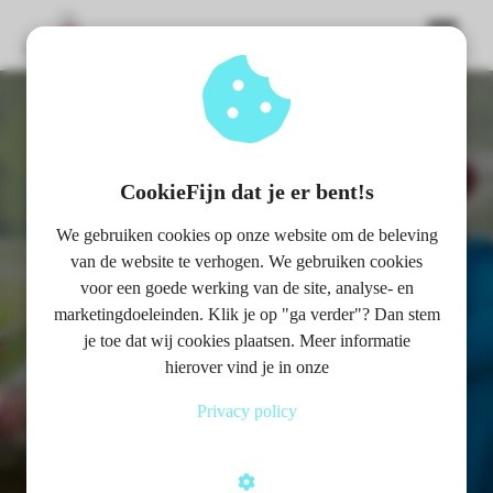
Ga glimlachen met
ngen
 policy
het gelukkig leven
CookieFijn dat je er bent!s
jaarprogramma
We gebruiken cookies op onze website om de beleving
oneel
van de website te verhogen. We gebruiken cookies
voor een goede werking van de site, analyse- en
onele
Wil jij weer grip op je leven, je doelen
marketingdoeleinden. Klik je op "ga verder"? Dan stem
s zijn
je toe dat wij cookies plaatsen. Meer informatie
behalen en hierdoor meer
kelijk om
hierover vind je in onze
bsite te
zelfvertrouwen ontwikkelen. Weg van
ken. Ze
stress, een vol hoofd en gekke pijntjes
Privacy policy
 gebruikt
en ruimte voor een zelfbewust, vrolijk,
asisfuncties
gefocust en gestructureerd leven zoals
der deze