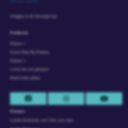
Software via IMU
Inloggen in de leeromgeving
Producten
Planner 1
Eerste Hulp Bij Plannen
Planner 2
Leven met een glimlach
Robin kado pakket
Partners
Lyneke Koelewijn van Color your days