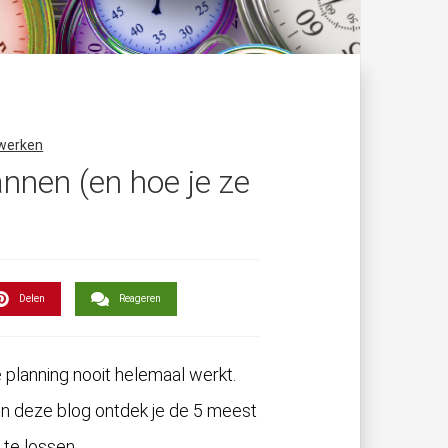
 werken
nnen (en hoe je ze
Delen
Reageren
e planning nooit helemaal werkt.
In deze blog ontdek je de 5 meest
 te lossen.