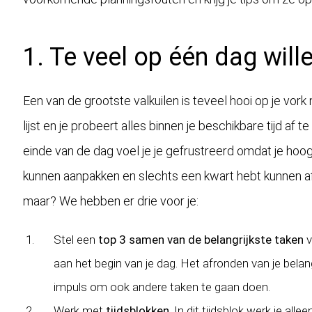
1. Te veel op één dag will
Een van de grootste valkuilen is teveel hooi op je vor
lijst en je probeert alles binnen je beschikbare tijd af t
einde van de dag voel je je gefrustreerd omdat je hoog
kunnen aanpakken en slechts een kwart hebt kunnen a
maar? We hebben er drie voor je:
Stel een
top 3 samen van de belangrijkste taken
v
aan het begin van je dag. Het afronden van je belan
impuls om ook andere taken te gaan doen.
Werk met
tijdsblokken
. In dit tijdsblok werk je all