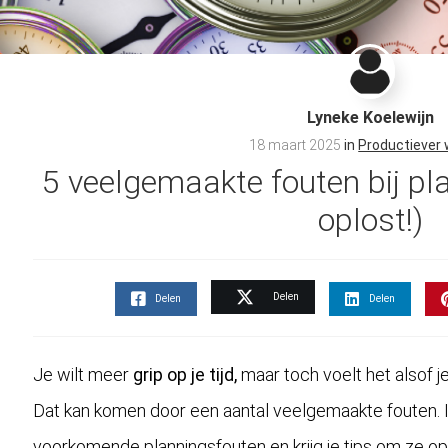
Lyneke Koelewijn
18 maart 2025
in
Productiever
5 veelgemaakte fouten bij pla
oplost!)
Delen
Delen
Delen
Je wilt meer
grip op je tijd,
maar toch voelt het alsof j
Dat kan komen door een aantal veelgemaakte fouten. 
voorkomende planningsfouten en krijg je tips om ze op