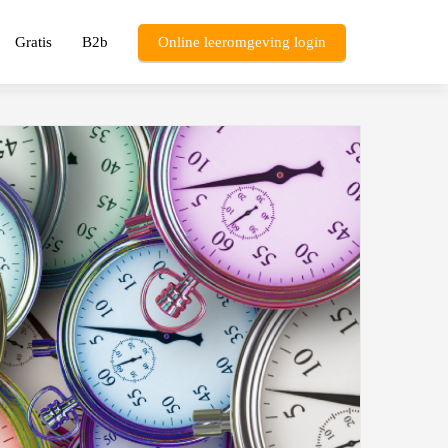
Gratis
B2b
Online leeromgeving login